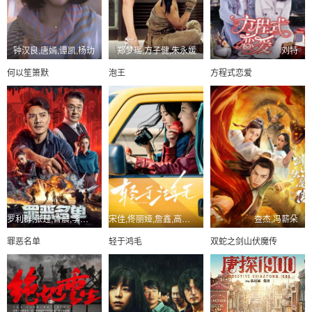
钟汉良,唐嫣,谭凯,杨玏
郑梦瑶,方子健,朱永媛
刘特
何以笙箫默
泡王
方程式恋爱
罗利群,张珏,曾晨,李牧芸,马聿泽,李相炫,张惠峰
宋佳,佟丽娅,詹鑫,高舒乔,赵淑珍,范湉湉,李晓川
查杰,冯薪朵
罪恶名单
轻于鸿毛
双蛇之剑山伏魔传