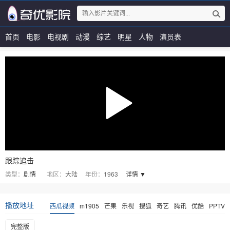
首页
电影
电视剧
动漫
综艺
明星
人物
演员表
跟踪追击
类型：
剧情
地区：
大陆
年份：
1963
详情 ▼
播放地址
西瓜视频
m1905
芒果
乐视
搜狐
奇艺
腾讯
优酷
PPTV
完整版