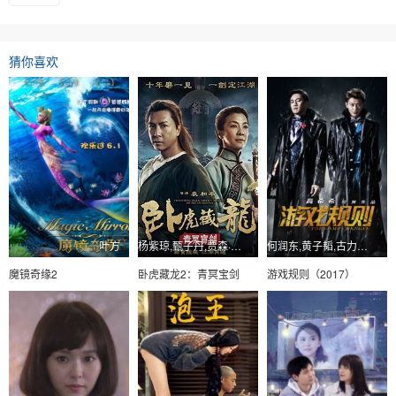
猜你喜欢
叶方
杨紫琼,甄子丹,贾森·斯科特·李,夏梓桐
何润东,黄子韬,古力娜扎,王学圻
魔镜奇缘2
卧虎藏龙2：青冥宝剑
游戏规则（2017）