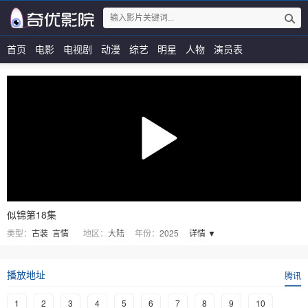
首页
电影
电视剧
动漫
综艺
明星
人物
演员表
似锦第18集
类型：
古装
言情
地区：
大陆
年份：
2025
详情 ▼
播放地址
腾讯
1
2
3
4
5
6
7
8
9
10