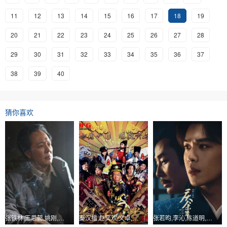
11
12
13
14
15
16
17
18
19
20
21
22
23
24
25
26
27
28
29
30
31
32
33
34
35
36
37
38
39
40
猜你喜欢
张铁林,王思懿,姚刚,梁春书,马晓伟
秦汉擂,赵奕欢,文卓,邹杨
张若昀,李沁,陈道明,吴刚,田雨,李小冉,俞飞鸿