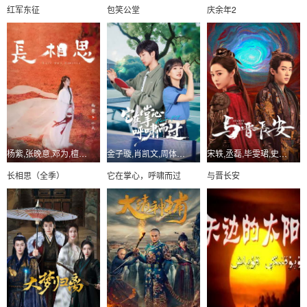
红军东征
包笑公堂
庆余年2
杨紫,张晚意,邓为,檀健次,代露娃,王弘毅
金子璇,肖凯文,周体顺,杨雨光,田京凡,戴漠野,叶咏絮
宋轶,丞磊,毕雯珺,史策,官鸿,季肖冰,倪大红
长相思（全季）
它在掌心，呼啸而过
与晋长安