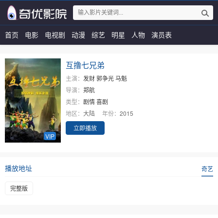
首页
电影
电视剧
动漫
综艺
明星
人物
演员表
互撸七兄弟
主演：
发财
郭争光
马魁
导演：
郑航
类型：
剧情
喜剧
地区：
大陆
年份：
2015
立即播放
VIP
播放地址
奇艺
完整版