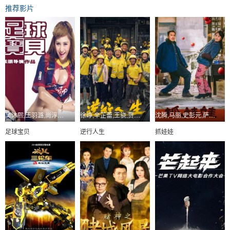
推荐影片
吴沐熙,王羽潞,尚淳汐,罗梓丹
徐峥,辛芷蕾,王骁,贾冰,冯兵,丁勇岱,丁嘉丽
沈腾,马丽,史彭元,萨日娜,肖帛辰,张子栋,李嘉琦
足球宝贝
逆行人生
抓娃娃