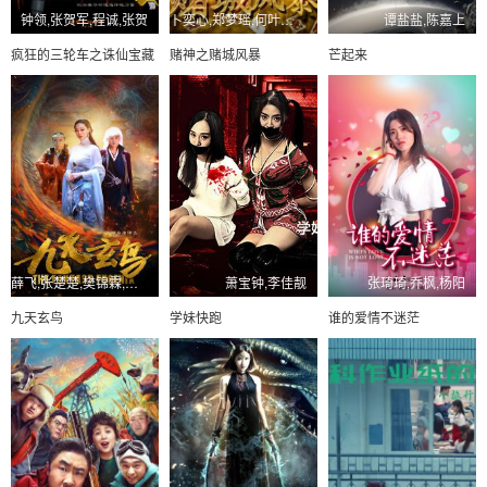
钟领,张贺军,程诚,张贺
卜奕心,郑梦瑶,何叶青,卜弈心
谭盐盐,陈嘉上
疯狂的三轮车之诛仙宝藏
赌神之赌城风暴
芒起来
薛飞,张楚楚,樊锦霖,石磊
萧宝钟,李佳靓
张琦琦,乔枫,杨阳
九天玄鸟
学妹快跑
谁的爱情不迷茫