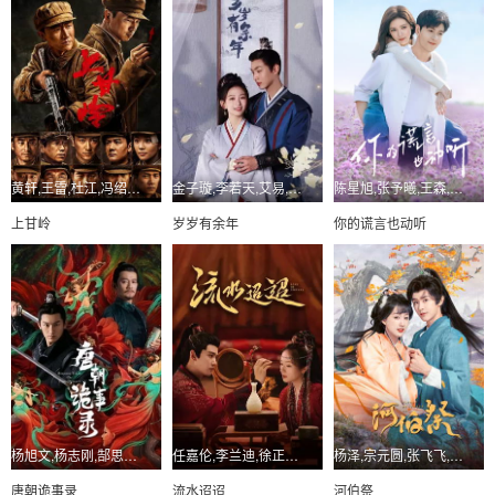
黄轩,王雷,杜江,冯绍峰,袁文康,潘斌龙,赵润南
金子璇,李若天,艾易,王建,雷皓翔,丁凯,张瑞恩
陈星旭,张予曦,王森,陈昊蓝,林昕宜,阳兵卓
上甘岭
岁岁有余年
你的谎言也动听
杨旭文,杨志刚,郜思雯,陈创,石悦安鑫,孙雪宁,罗嘉良
任嘉伦,李兰迪,徐正溪,高寒,张雅钦,张丰毅,温峥嵘
杨泽,宗元圆,张飞飞,王雅妮,王嘉懋,潘霖
唐朝诡事录
流水迢迢
河伯祭