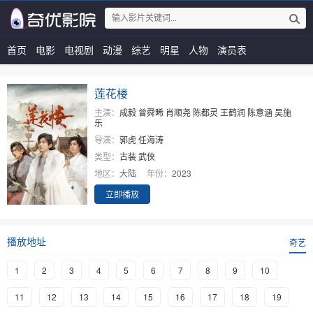
首页
电影
电视剧
动漫
综艺
明星
人物
演员表
莲花楼
主演：
成毅
曾舜晞
肖顺尧
陈都灵
王鹤润
陈意涵
吴施
乐
导演：
郭虎
任海涛
类型：
古装
武侠
地区：
大陆
年份：
2023
立即播放
播放地址
奇艺
1
2
3
4
5
6
7
8
9
10
11
12
13
14
15
16
17
18
19