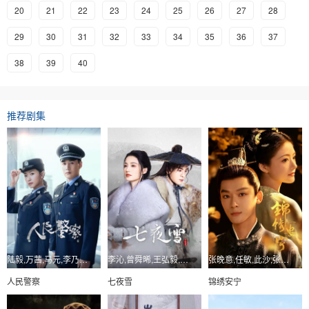
20
21
22
23
24
25
26
27
28
29
30
31
32
33
34
35
36
37
38
39
40
推荐剧集
陆毅,万茜,马元,李乃文,王煜,刘海蓝,冯雷
李沁,曾舜晞,王弘毅,陈昊森,曾可妮,金泽灏,邵羽柒
张晚意,任敏,此沙,张瑶,芦芳生,赵子琪,戴娇倩
人民警察
七夜雪
锦绣安宁